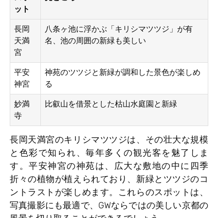
ット
長岡
八条ヶ池に浮かぶ「キリシマツツジ」が有
天満
名、池の周囲の新緑も美しい
宮
平安
神苑のツツジと新緑が調和した景色が楽しめ
神宮
る
妙満
比叡山を借景とした枯山水庭園と新緑
寺
長岡天満宮のキリシマツツジは、その壮大な規模
と色彩で知られ、毎年多くの観光客を魅了しま
す。平安神宮の神苑は、広大な敷地の中に四季
折々の植物が植えられており、新緑とツツジのコ
ントラストが楽しめます。これらのスポットは、
写真撮影にも最適で、GWならではの美しい京都の