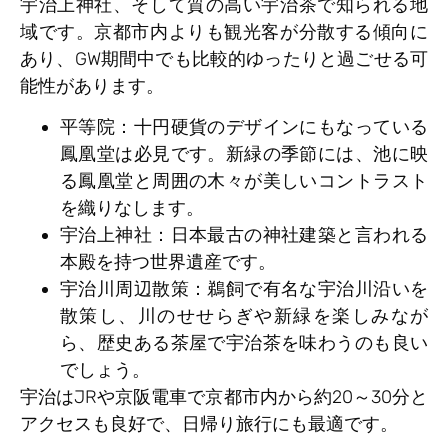
宇治上神社、そして質の高い宇治茶で知られる地
域です。京都市内よりも観光客が分散する傾向に
あり、GW期間中でも比較的ゆったりと過ごせる可
能性があります。
平等院
：十円硬貨のデザインにもなっている
鳳凰堂は必見です。新緑の季節には、池に映
る鳳凰堂と周囲の木々が美しいコントラスト
を織りなします。
宇治上神社
：日本最古の神社建築と言われる
本殿を持つ世界遺産です。
宇治川周辺散策
：鵜飼で有名な宇治川沿いを
散策し、川のせせらぎや新緑を楽しみなが
ら、歴史ある茶屋で宇治茶を味わうのも良い
でしょう。
宇治はJRや京阪電車で京都市内から約20～30分と
アクセスも良好で、日帰り旅行にも最適です。