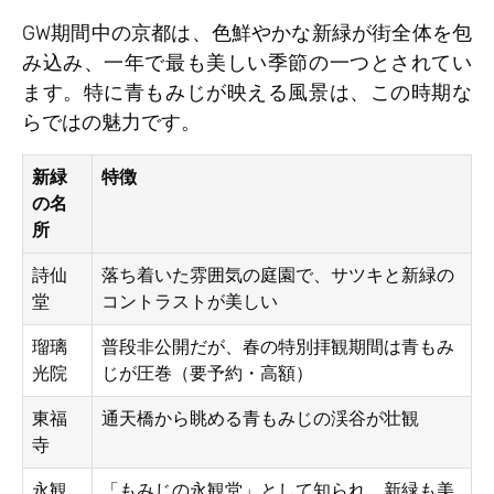
GW期間中の京都は、色鮮やかな新緑が街全体を包
み込み、一年で最も美しい季節の一つとされてい
ます。特に青もみじが映える風景は、この時期な
らではの魅力です。
新緑
特徴
の名
所
詩仙
落ち着いた雰囲気の庭園で、サツキと新緑の
堂
コントラストが美しい
瑠璃
普段非公開だが、春の特別拝観期間は青もみ
光院
じが圧巻（要予約・高額）
東福
通天橋から眺める青もみじの渓谷が壮観
寺
永観
「もみじの永観堂」として知られ、新緑も美