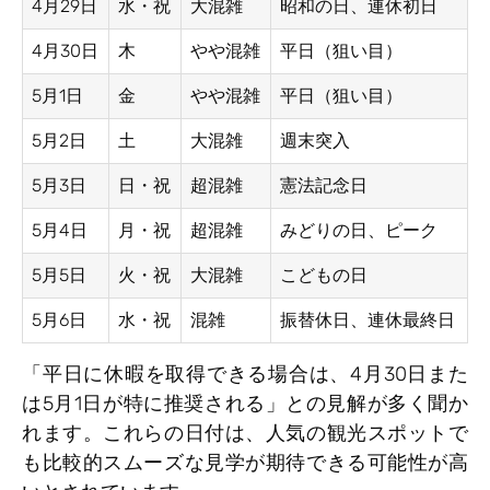
4月29日
水・祝
大混雑
昭和の日、連休初日
4月30日
木
やや混雑
平日（狙い目）
5月1日
金
やや混雑
平日（狙い目）
5月2日
土
大混雑
週末突入
5月3日
日・祝
超混雑
憲法記念日
5月4日
月・祝
超混雑
みどりの日、ピーク
5月5日
火・祝
大混雑
こどもの日
5月6日
水・祝
混雑
振替休日、連休最終日
「平日に休暇を取得できる場合は、4月30日また
は5月1日が特に推奨される」との見解が多く聞か
れます。これらの日付は、人気の観光スポットで
も比較的スムーズな見学が期待できる可能性が高