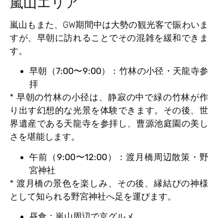
嵐山エリア
嵐山もまた、GW期間中は大勢の観光客で賑わいま
すが、早朝に訪れることでその混雑を緩和できま
す。
早朝（7:00〜9:00）：竹林の小径・天龍寺参
拝
* 早朝の竹林の小径は、静寂の中で緑の竹林が作
り出す幻想的な光景を体験できます。その後、世
界遺産である天龍寺を参拝し、曹源池庭園の美し
さを堪能します。
午前（9:00〜12:00）：渡月橋周辺散策・野
宮神社
* 渡月橋の景色を楽しみ、その後、縁結びの神様
として知られる野宮神社へ足を運びます。
昼食：嵐山周辺で京グルメ