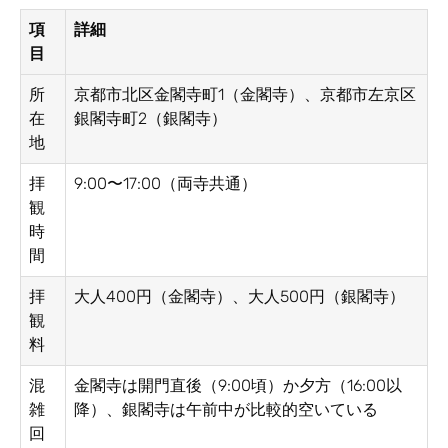
項
詳細
目
所
京都市北区金閣寺町1（金閣寺）、京都市左京区
在
銀閣寺町2（銀閣寺）
地
拝
9:00〜17:00（両寺共通）
観
時
間
拝
大人400円（金閣寺）、大人500円（銀閣寺）
観
料
混
金閣寺は開門直後（9:00頃）か夕方（16:00以
雑
降）、銀閣寺は午前中が比較的空いている
回