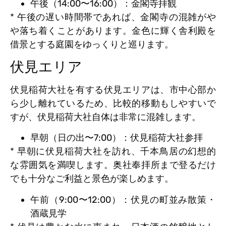
午後（14:00〜16:00）：金閣寺拝観
* 午後の遅い時間帯であれば、金閣寺の混雑がや
や落ち着くことがあります。金色に輝く舎利殿を
借景とする庭園をゆっくりと巡ります。
伏見エリア
伏見稲荷大社を有する伏見エリアは、市中心部か
ら少し離れているため、比較的移動もしやすいで
すが、伏見稲荷大社自体は非常に混雑します。
早朝（日の出〜7:00）：伏見稲荷大社参拝
* 早朝に伏見稲荷大社を訪れ、千本鳥居の幻想的
な雰囲気を満喫します。奥社奉拝所まで登るだけ
でも十分なご利益と景色が楽しめます。
午前（9:00〜12:00）：伏見の町並み散策・
酒蔵見学