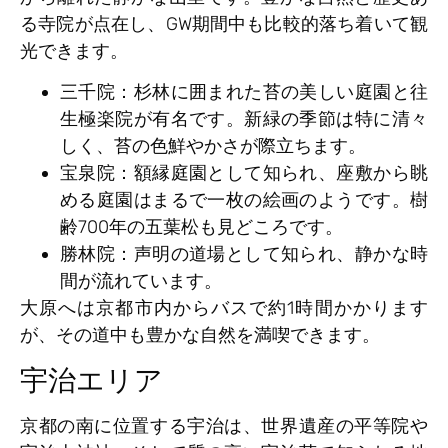
る寺院が点在し、GW期間中も比較的落ち着いて観
光できます。
三千院
：杉林に囲まれた苔の美しい庭園と往
生極楽院が有名です。新緑の季節は特に清々
しく、苔の色鮮やかさが際立ちます。
宝泉院
：額縁庭園として知られ、座敷から眺
める庭園はまるで一枚の絵画のようです。樹
齢700年の五葉松も見どころです。
勝林院
：声明の道場として知られ、静かな時
間が流れています。
大原へは京都市内からバスで約1時間かかります
が、その道中も豊かな自然を満喫できます。
宇治エリア
京都の南に位置する宇治は、世界遺産の平等院や