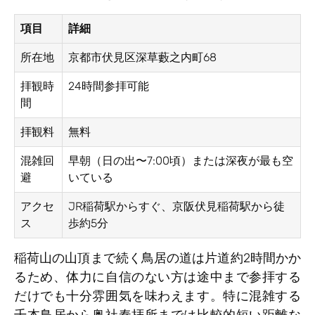
項目
詳細
所在地
京都市伏見区深草藪之内町68
拝観時
24時間参拝可能
間
拝観料
無料
混雑回
早朝（日の出〜7:00頃）または深夜が最も空
避
いている
アクセ
JR稲荷駅からすぐ、京阪伏見稲荷駅から徒
ス
歩約5分
稲荷山の山頂まで続く鳥居の道は片道約2時間かか
るため、体力に自信のない方は途中まで参拝する
だけでも十分雰囲気を味わえます。特に混雑する
千本鳥居から奥社奉拝所までは比較的短い距離な