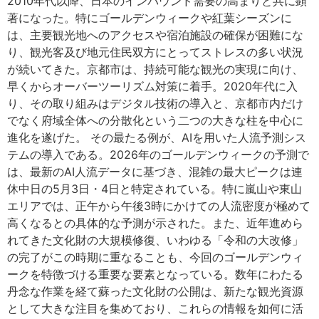
2010年代以降、日本のインバウンド需要の高まりと共に顕
著になった。特にゴールデンウィークや紅葉シーズンに
は、主要観光地へのアクセスや宿泊施設の確保が困難にな
り、観光客及び地元住民双方にとってストレスの多い状況
が続いてきた。京都市は、持続可能な観光の実現に向け、
早くからオーバーツーリズム対策に着手。2020年代に入
り、その取り組みはデジタル技術の導入と、京都市内だけ
でなく府域全体への分散化という二つの大きな柱を中心に
進化を遂げた。 その最たる例が、AIを用いた人流予測シス
テムの導入である。2026年のゴールデンウィークの予測で
は、最新のAI人流データに基づき、混雑の最大ピークは連
休中日の5月3日・4日と特定されている。特に嵐山や東山
エリアでは、正午から午後3時にかけての人流密度が極めて
高くなるとの具体的な予測が示された。また、近年進めら
れてきた文化財の大規模修復、いわゆる「令和の大改修」
の完了がこの時期に重なることも、今回のゴールデンウィ
ークを特徴づける重要な要素となっている。数年にわたる
丹念な作業を経て蘇った文化財の公開は、新たな観光資源
として大きな注目を集めており、これらの情報を如何に活