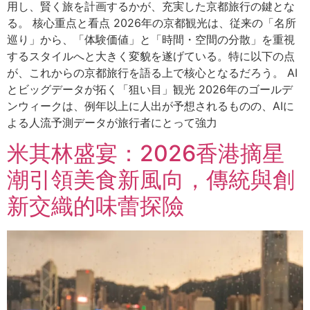
用し、賢く旅を計画するかが、充実した京都旅行の鍵とな
る。 核心重点と看点 2026年の京都観光は、従来の「名所
巡り」から、「体験価値」と「時間・空間の分散」を重視
するスタイルへと大きく変貌を遂げている。特に以下の点
が、これからの京都旅行を語る上で核心となるだろう。 AI
とビッグデータが拓く「狙い目」観光 2026年のゴールデ
ンウィークは、例年以上に人出が予想されるものの、AIに
よる人流予測データが旅行者にとって強力
米其林盛宴：2026香港摘星
潮引領美食新風向，傳統與創
新交織的味蕾探險