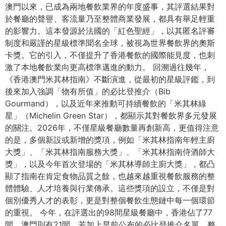
澳門以來，已成為兩地餐飲業界的年度盛事，其評選結果對
於餐廳的聲譽、客流量乃至整體商業發展，都具有舉足輕重
的影響力。這本發源於法國的「紅色聖經」，以其匿名評審
制度和嚴謹的星級標準聞名全球，被視為世界餐飲界的奧斯
卡獎。它的引入，不僅提升了香港餐飲的國際能見度，也刺
激了本地餐飲業向更高標準邁進的動力。 回溯過往幾年，
《香港澳門米其林指南》不斷演進，從最初的星級評鑑，到
後來加入強調「物有所值」的必比登推介（Bib
Gourmand），以及近年來推動可持續餐飲的「米其林綠
星」（Michelin Green Star），都顯示其對餐飲界多元發展
的關注。2026年，不僅星級餐廳數量再創新高，更值得注意
的是，多個新設或新增的獎項，例如「米其林指南年輕主廚
大獎」、「米其林指南服務大獎」、「米其林指南侍酒師大
獎」，以及今年首次登場的「米其林導師主廚大獎」，都凸
顯了指南在肯定食物品質之餘，也越來越重視餐飲服務的整
體體驗、人才培養與行業傳承。這些獎項的設立，不僅是對
個別優秀人才的表彰，更是對整個餐飲生態鏈中每一個環節
的重視。 今年，在評選出的98間星級餐廳中，香港佔了77
間，澳門則有21間。若加上早前公布的必比登推介名單，整