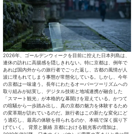
2026年、ゴールデンウィークを目前に控えた日本列島は、
連休の訪れに高揚感を隠しきれない。特に京都は、例年で
あれば国内外からの旅行者でごった返し、古都の風情が人
波に埋もれてしまう事態が常態化している。しかし、今年
の京都は一味違う。長年にわたるオーバーツーリズムへの
取り組みが結実し、デジタル技術と地域連携が融合した
「スマート観光」が本格的な幕開けを迎えている。かつて
の喧騒から一歩踏み出し、真の京都の魅力を体験するため
の変革期が訪れているのだ。旅行者はこの新たな変化にど
う適応し、最高の体験を得られるのか、本稿で深く掘り下
げていく。 背景と脈絡 京都における観光客の増加は、