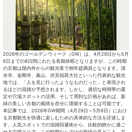
2026年のゴールデンウィーク（GW）は、4月29日から5月
6日までの8日間にわたる長期休暇となりますが、この時期
の京都は国内外からの観光客で例年超満員となります。清
水寺、金閣寺、嵐山、伏見稲荷大社といった代表的な観光
地では、「人を見に行ったようなものだった」と表現され
るほどの混雑が予想されます。しかし、適切な時間帯の選
定や穴場スポットの活用、そして周到な計画があれば、新
緑の美しい古都の風情を存分に堪能することは可能です。
本記事では、2026年GW期間（4月29日～5月6日）におけ
る京都観光を快適に楽しむための具体的な方法を詳述しま
す。人気スポットでの混雑回避術から、比較的静かに過ご
せる穴場エリア、この時期ならではの新緑の見どころ、京