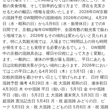
都の美食情報、そして効率的な巡り方まで、滞在を充実さ
せるための幅広い情報を提供いたします。 2026年GW京都
の混雑予想 GW期間中の混雑傾向 2026年のGWは、4月29
日（水・昭和の日）から5月6日（水・振替休日）までの8
日間です。京都は毎年GW期間中、全国有数の観光客で賑わ
う地域であり、2026年もその傾向は変わらないと見られま
す。特に人気観光地では、入場までに1時間以上の待ち時間
が発生することも覚悟する必要があるでしょう。 GW期間
中の京都の混雑具合は、曜日や日程によって大きく変動し
ます。一般的に、連休の中盤が最も混雑し、平日にあたる
日は比較的観光客が少ない傾向にあります。2026年におい
てはこの平日にあたる4月30日（木）と5月1日（金）が、
比較的混雑を避けやすい日として挙げられます。 日付 曜日
混雑予想 備考 4月29日 水・祝 大混雑 昭和の日、連休初日
4月30日 木 やや混雑 平日（狙い目） 5月1日 金 やや混雑
平日（狙い目） 5月2日 土 大混雑 週末突入 5月3日 日・祝
超混雑 憲法記念日 5月4日 月・祝 超混雑 みどりの日、ピ
ーク 5月5日 火・祝 大混雑 こどもの日 5月6日 水・祝 混雑