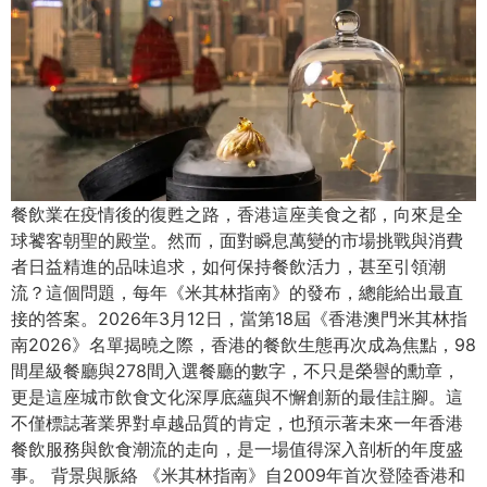
餐飲業在疫情後的復甦之路，香港這座美食之都，向來是全
球饕客朝聖的殿堂。然而，面對瞬息萬變的市場挑戰與消費
者日益精進的品味追求，如何保持餐飲活力，甚至引領潮
流？這個問題，每年《米其林指南》的發布，總能給出最直
接的答案。2026年3月12日，當第18屆《香港澳門米其林指
南2026》名單揭曉之際，香港的餐飲生態再次成為焦點，98
間星級餐廳與278間入選餐廳的數字，不只是榮譽的勳章，
更是這座城市飲食文化深厚底蘊與不懈創新的最佳註腳。這
不僅標誌著業界對卓越品質的肯定，也預示著未來一年香港
餐飲服務與飲食潮流的走向，是一場值得深入剖析的年度盛
事。 背景與脈絡 《米其林指南》自2009年首次登陸香港和