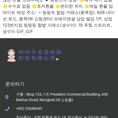
🌟수수료 없음 🌟초저환율 🌟편리한 위치 🌟매일 환율 업
데이트 매장 주소: 🔹링링쯔 합법 거래소(몽콕점): 608 네이
선 로드, 몽콕(W 쇼핑센터) 프레지덴셜 상업 빌딩 1/F, 상점
123번지점 링링링 합법 거래소(셩수이): 19 푸힝 스트리트,
셩수이 G/F, G/F
문의하기
구룡 - Shop 123, 1/F, President Commercial Building, 608
Nathan Road, Mongkok (W 쇼핑몰)
+852 52688945
침사추이 - 과학 박물관 로드 14, 침사추이, 뉴 만다린 센터,