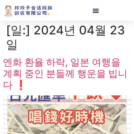
[일:]
2024년 04월 23
일
엔화 환율 하락, 일본 여행을
계획 중인 분들께 행운을 빕니
다 ❗️