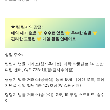
❤️ 링 링지의 장점:
예약 대기 없음 🌟 수수료 없음 🌟 우수한 환율 🌟
편리한 교통편 🌟 매일 환율 업데이트
상점 주소:
링링지 법률 거래소(침사추이점): 과학 박물관로 14, 신만
다린 센터, G/F, 72B-1호점(침사추이점)
링링지 법률 거래소(몽콕점): 몽콕 608 네이선 로드, 프레
지덴셜 상업 빌딩 1층 123호점(W 쇼핑센터)
링링지 법률 거래소(슝수이): G/F, 19 푸힝 스트리트, 슝수
이