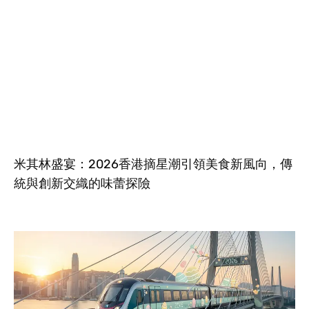
米其林盛宴：2026香港摘星潮引領美食新風向，傳
統與創新交織的味蕾探險