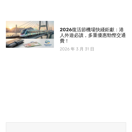
2026復活節機場快綫鉅獻：港
人外遊必讀，多重優惠勁慳交通
費！
2026 年 3 月 31 日