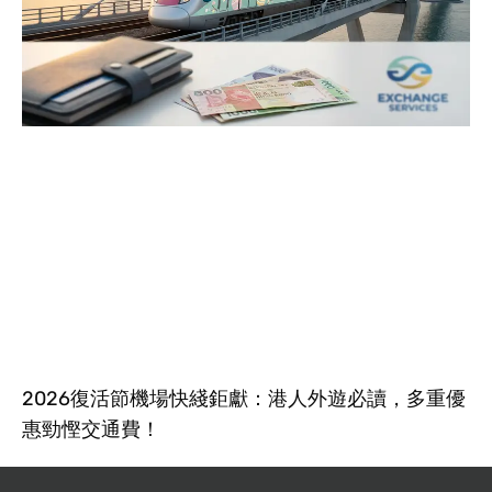
2026復活節機場快綫鉅獻：港人外遊必讀，多重優
惠勁慳交通費！