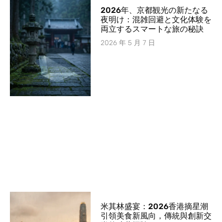
2026年、京都観光の新たなる
夜明け：混雑回避と文化体験を
両立するスマートな旅の秘訣
2026 年 5 月 7 日
米其林盛宴：2026香港摘星潮
引領美食新風向，傳統與創新交