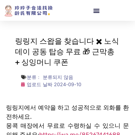
링링지 스왑을 찾습니다 ✖️ 노식
데이 공동 탑승 무료 🎁 근막총
+ 싱잉머니 쿠폰
분류﹕
분류되지 않음
업로드 날짜
2024-09-10
링링지에서 예약을 하고 성공적으로 외화를 환
전하세요.
몽콕 매장에서 무료로 수령하실 수 있으니 문
의해 주세요:
https://wa.me/85267441688