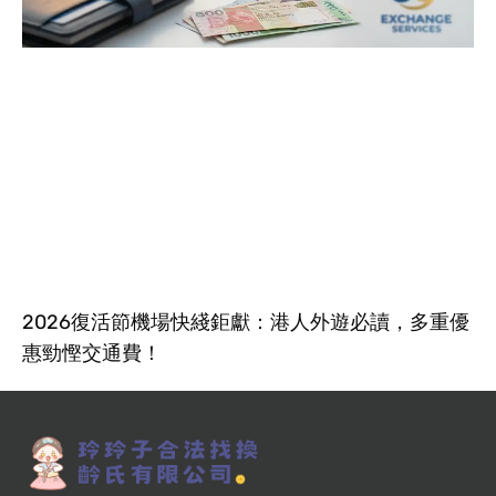
2026復活節機場快綫鉅獻：港人外遊必讀，多重優
惠勁慳交通費！