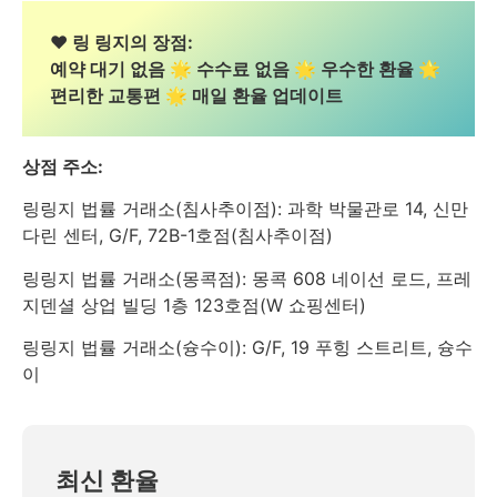
❤️ 링 링지의 장점:
예약 대기 없음 🌟 수수료 없음 🌟 우수한 환율 🌟
편리한 교통편 🌟 매일 환율 업데이트
상점 주소:
링링지 법률 거래소(침사추이점): 과학 박물관로 14, 신만
다린 센터, G/F, 72B-1호점(침사추이점)
링링지 법률 거래소(몽콕점): 몽콕 608 네이선 로드, 프레
지덴셜 상업 빌딩 1층 123호점(W 쇼핑센터)
링링지 법률 거래소(슝수이): G/F, 19 푸힝 스트리트, 슝수
이
최신 환율