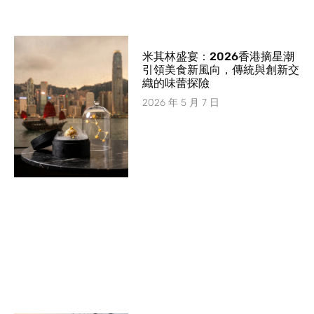
米其林盛宴：2026香港摘星潮
引領美食新風向，傳統與創新交
織的味蕾探險
2026 年 5 月 7 日