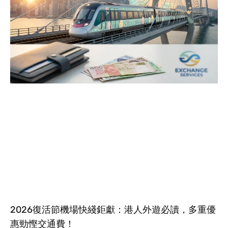
2026復活節機場快綫鉅獻：港人外遊必讀，多重優
惠勁慳交通費！