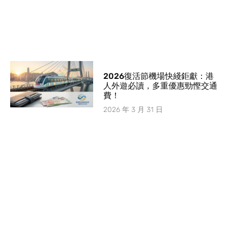
2026復活節機場快綫鉅獻：港
人外遊必讀，多重優惠勁慳交通
費！
2026 年 3 月 31 日