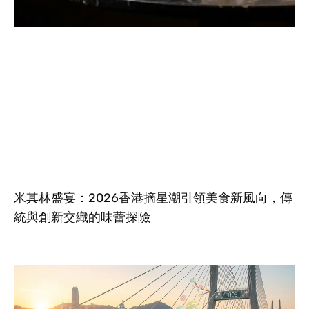
米其林盛宴：2026香港摘星潮引領美食新風向，傳
統與創新交織的味蕾探險