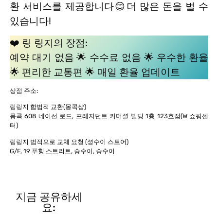
환 서비스를 제공합니다😊더 많은 돈을 벌 수
있습니다!
❤️ 링 링지의 장점:
예약 대기 없음 🌟 수수료 없음 🌟 우수한 환율
🌟 편리한 교통편 🌟 매일 환율 업데이트
상점 주소:
링링지 합법적 교환(몽콕샵)
몽콕 608 네이선 로드, 프레지던트 커머셜 빌딩 1층 123호점(W 쇼핑센
터)
링링지 법적으로 교체 요청 (셩수이 스토어)
G/F, 19 푸힝 스트리트, 슝수이, 슝수이
지금 공유하세
요: