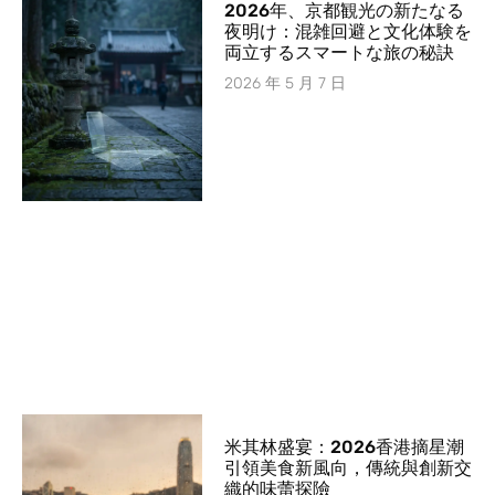
2026年、京都観光の新たなる
夜明け：混雑回避と文化体験を
両立するスマートな旅の秘訣
2026 年 5 月 7 日
米其林盛宴：2026香港摘星潮
引領美食新風向，傳統與創新交
織的味蕾探險