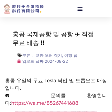
홍콩 국제공항 및 공항 ✈️ 직접
무료 배송 ❗️❗️
분류﹕
교환 오퍼 찾기
,
여행 팁
업로드 날짜
2024-08-22
홍콩 유일의 무료 Tesla 픽업 및 드롭오프 매장
입니다.
☎️ 문의를 환영합니
다:
https://wa.me/85267441688