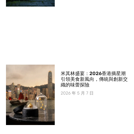
米其林盛宴：2026香港摘星潮
引領美食新風向，傳統與創新交
織的味蕾探險
2026 年 5 月 7 日