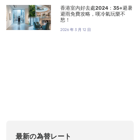
香港室內好去處2024：35+避暑
避雨免費攻略，嘆冷氣玩樂不
愁！
2026 年 3 月 12 日
最新の為替レート