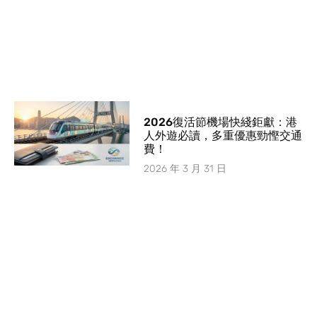
2026復活節機場快綫鉅獻：港
人外遊必讀，多重優惠勁慳交通
費！
2026 年 3 月 31 日