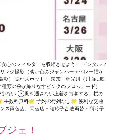
乙女心のフィルターを収縮させよう！ デンタルフ
クリング撮影（淡い色のジャンパー＋ベレー帽が
影） 隠れスポット： 東京・明光川（川面に映
34種類の桜が織りなすピンクのプロムナード）
混雑が少ない ③風を通さない上着を持参する！桜の
手数料無料🌟 予約の行列なし🌟 便利な交通
ライセンス両替店。両替店 - 嶺玲子合法両替 - 嶺玲子
ブジェ！