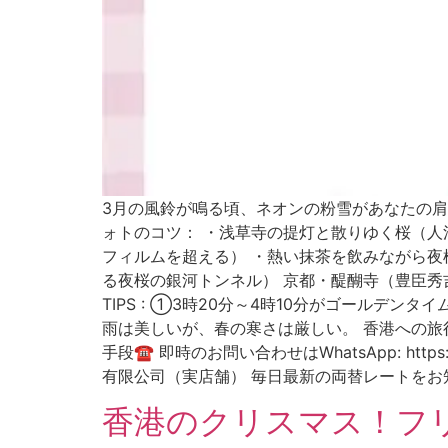
3月の風鈴が鳴る頃、ネオンの粉雪があなたの肩
ォトのコツ： ・浅草寺の提灯と散りゆく桜（人
フィルムを超える） ・熱い抹茶を飲みながら夜
る夜桜の銀河トンネル） 京都・醍醐寺（豊臣秀
TIPS : ①3時20分～4時10分がゴール
雨は美しいが、春の寒さは厳しい。 香港への旅行
手段☎ 即時のお問い合わせはWhatsApp: http
有限公司（実店舗） 毎日最新の両替レートをお
香港のクリスマス！フ