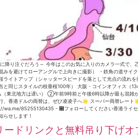
に降り注ぐだろう～ 今年はこのお気に入りのカメラ一式で、
混みを避けてローアングルで上向きに撮影） ・鉄角の道サイ
桜ライトアップ（シャッタースピードを落として光点の流れを撮
吉と同じスタイルの枝垂桜100年） 大阪・コインオフィス（1
デンタイム（東北地方は遅い） ②午前9時前と午後6時以降が最も
、香港ドルの両替は、ぜひ凌凌子へ🌟 スーパー両替レート🌟 
s://wa.me/85255130435 - ἗フォローしてください香港
知らせします！
リードリンクと無料吊り下げオ