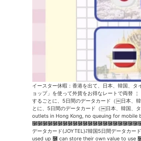
イースター休暇：香港を出て、日本、韓国、タイ
ョップ」を使って外貨をお得なレートで両替 ￤ 
するごとに、5日間のデータカード（￼日本、韓国、
とに、5日間のデータカード（￼日本、韓国、タイ、台
outlets in Hong Kong, no queuing for mobil
࿼࿼࿼࿼࿼࿼࿼࿼࿼࿼࿼࿼࿼࿼࿼࿼࿼࿼࿼࿼࿼࿼ 4G sp
データカード(JOYTEL)⇄韓国5日間データカード(J
used up ࿼ can store their own value t