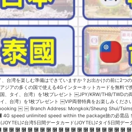
、台湾を楽しむ準備はできていますか？お出かけの前に2つのこ
アジアの多くの国で使える4Gインターネットカードを無料で携帯！
タイ、台湾）を1枚プレゼント ￼JPY/KRW/THB/TWDの両
湾）を1枚プレゼント ￼VIP両替特典をお楽しみください。スワップ機
e booking ￼ ￼ Branch Address: Mongkok/Sheung Shui/Tsims
eed unlimited speed within the packag
OYTEL)⇄台湾5日間データカード(JOYTEL)⇄タイ5日間データカー
o use ࿼ ࿼ ࿼ ࿼ ࿼ ࿼ ࿼ ࿼ ࿼ ࿼ ࿼ ࿼ ࿼ ࿼ ࿼ ࿼ ࿼ ࿼ ࿼ ࿼ ࿼ ࿼