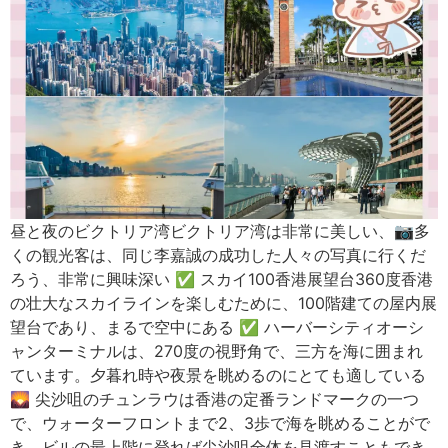
昼と夜のビクトリア湾ビクトリア湾は非常に美しい、📷多
くの観光客は、同じ李嘉誠の成功した人々の写真に行くだ
ろう、非常に興味深い ✅ スカイ100香港展望台360度香港
の壮大なスカイラインを楽しむために、100階建ての屋内展
望台であり、まるで空中にある ✅ ハーバーシティオーシ
ャンターミナルは、270度の視野角で、三方を海に囲まれ
ています。夕暮れ時や夜景を眺めるのにとても適している
🌄 尖沙咀のチュンラウは香港の定番ランドマークの一つ
で、ウォーターフロントまで2、3歩で海を眺めることがで
き、ビルの最上階に登れば尖沙咀全体を見渡すこともでき