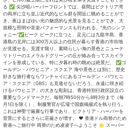
る ✅ 尖沙咀ハーバーフロントでは、昼間はビクトリア湾
の両岸に立ち並ぶ近代的なビル群を間近に眺めることがで
き、夜はまばゆい光の魅惑的な光景を見ることができ、大
規模な照明や音楽パフォーマンスも行われる。"光のシンフ
ォニー"✅ピーク ピークに立つと、足元には九龍半島、香
港島の北岸には300万人以上の住民が暮らす香港の市街地
が見渡せる。見渡す限り、素晴らしい海の景色とニューテ
リトリーのエメラルドグリーンの丘が絡み合ってスカイラ
インを形成している。特に夕暮れ時の眺めは絶景だ。 ✅ゴ
ールデン・バウヒニア・スクエア 海や景色とは別に、歴史
好きな旅行者ならワンチャイにあるゴールデン・バウヒニ
ア・スクエア（GBS）も見逃せないだろう。永遠に咲き続
けるバウヒニア」の大きな彫刻は、香港特別行政区設立の
重要なランドマークだ。毎朝7時50分から8時3分まで（毎
月1日を除く）、制服警官が広場で国旗掲揚式を執り行う。
これは神聖で厳粛な行事であり、ビクトリア・ハーバーを
背景にするとさらに荘厳さが増す。 ❤️ 香港ドル両替のため
香港へご旅行中 両替のため凌凌子へようこそ 🌟 スーパー