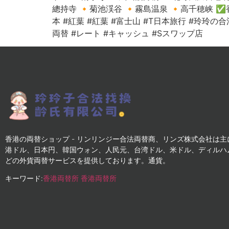
總持寺 🔸菊池渓谷 🔸霧島温泉 🔸高千穂峡 
本 #紅葉 #紅葉 #富士山 #T日本旅行 #玲玲の合法スワップ #シ
両替 #レート #キャッシュ #Sスワップ店
香港の両替ショップ - リンリンジー合法両替商、リンズ株式会社は主
港ドル、日本円、韓国ウォン、人民元、台湾ドル、米ドル、ディルハ
どの外貨両替サービスを提供しております。通貨。
キーワード:
香港両替所
香港両替所