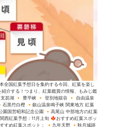
日本全国紅葉予想日を集約する今回、紅葉を楽し
を紹介する！つまり、紅葉鑑賞の情報、もみじ鑑
笏湖 🔸 豊平峡 🔸 登別地獄谷 🔸 自由温泉
🔸石黒竹白樫 🔸銀山温泉鳴子峡 関東地方 紅葉
記念公園国営昭和記念公園 🔸高尾山 中部地方の紅葉
地 関西紅葉予想：11月上旬 🍁おすすめ紅葉スポッ
おすすめ紅葉スポット： 🔸九年天野 🔸秋月城跡