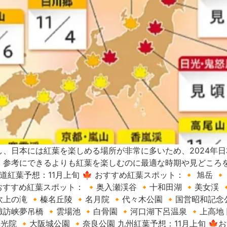
、日本には紅葉を楽しめる場所が非常に多いため、2024年
、参考にできるよりも紅葉を楽しむのに最適な時期や見どころ
予想：11月上旬 🍁 おすすめ紅葉スポット：🔸 旭岳 🔸 支
すすめ紅葉スポット： 🔸奥入瀬渓谷 🔸十和田湖 🔸美女渓 
吹上の滝 🔸榛名丘陵 🔸名月院 🔸代々木公園 🔸国営昭和
諏訪峡夢吊橋 🔸雲場池 🔸白骨園 🔸河口湖下呂温泉 🔸上高
璃光院 🔸大阪城公園 🔸奈良公園 九州紅葉予想：11月上旬 