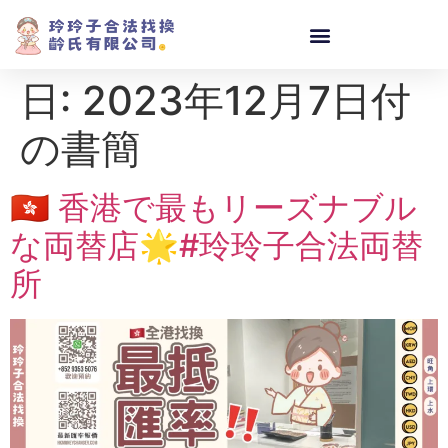
日:
2023年12月7日付
の書簡
🇭🇰 香港で最もリーズナブル
な両替店🌟#玲玲子合法両替
所