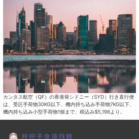
カンタス航空（QF）の香港発シドニー（SYD）行き直行便
は、受託手荷物30KG以下、機内持ち込み手荷物7KG以下、
機内持ち込み小型手荷物1個まで、税込み$5,198より。