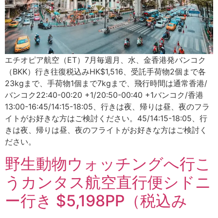
エチオピア航空（ET）7月毎週月、水、金香港発バンコク
（BKK）行き往復税込みHK$1,516、受託手荷物2個まで各
23kgまで、手荷物1個まで7kgまで、飛行時間は通常香港/
バンコク22:40-00:20 +1/20:50-00:40 +1バンコク/香港
13:00-16:45/14:15-18:05、行きは夜、帰りは昼、夜のフラ
イトがお好きな方はご検討ください。45/14:15-18:05、行
きは夜、帰りは昼、夜のフライトがお好きな方はご検討く
ださい。
野生動物ウォッチングへ行こ
うカンタス航空直行便シドニ
ー行き $5,198PP（税込み