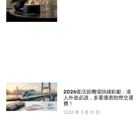
2026復活節機場快綫鉅獻：港
人外遊必讀，多重優惠勁慳交通
費！
2026 年 3 月 31 日