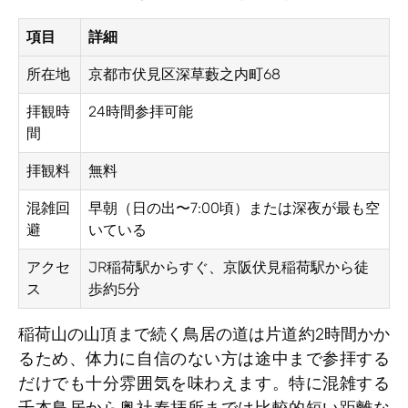
項目
詳細
所在地
京都市伏見区深草藪之内町68
拝観時
24時間参拝可能
間
拝観料
無料
混雑回
早朝（日の出〜7:00頃）または深夜が最も空
避
いている
アクセ
JR稲荷駅からすぐ、京阪伏見稲荷駅から徒
ス
歩約5分
稲荷山の山頂まで続く鳥居の道は片道約2時間かか
るため、体力に自信のない方は途中まで参拝する
だけでも十分雰囲気を味わえます。特に混雑する
千本鳥居から奥社奉拝所までは比較的短い距離な