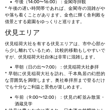
午後（14:00〜16:00）：金閣寺拝観
* 午後の遅い時間帯であれば、金閣寺の混雑がや
や落ち着くことがあります。金色に輝く舎利殿を
借景とする庭園をゆっくりと巡ります。
伏見エリア
伏見稲荷大社を有する伏見エリアは、市中心部か
ら少し離れているため、比較的移動もしやすいで
すが、伏見稲荷大社自体は非常に混雑します。
早朝（日の出〜7:00）：伏見稲荷大社参拝
* 早朝に伏見稲荷大社を訪れ、千本鳥居の幻想的
な雰囲気を満喫します。奥社奉拝所まで登るだけ
でも十分なご利益と景色が楽しめます。
午前（9:00〜12:00）：伏見の町並み散策・
酒蔵見学