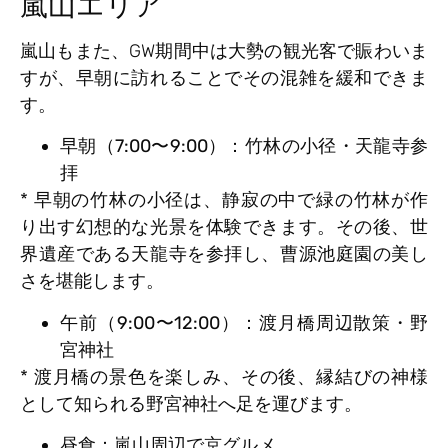
嵐山エリア
嵐山もまた、GW期間中は大勢の観光客で賑わいま
すが、早朝に訪れることでその混雑を緩和できま
す。
早朝（7:00〜9:00）：竹林の小径・天龍寺参
拝
* 早朝の竹林の小径は、静寂の中で緑の竹林が作
り出す幻想的な光景を体験できます。その後、世
界遺産である天龍寺を参拝し、曹源池庭園の美し
さを堪能します。
午前（9:00〜12:00）：渡月橋周辺散策・野
宮神社
* 渡月橋の景色を楽しみ、その後、縁結びの神様
として知られる野宮神社へ足を運びます。
昼食：嵐山周辺で京グルメ