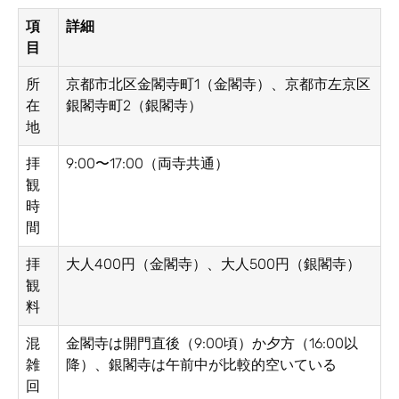
項
詳細
目
所
京都市北区金閣寺町1（金閣寺）、京都市左京区
在
銀閣寺町2（銀閣寺）
地
拝
9:00〜17:00（両寺共通）
観
時
間
拝
大人400円（金閣寺）、大人500円（銀閣寺）
観
料
混
金閣寺は開門直後（9:00頃）か夕方（16:00以
雑
降）、銀閣寺は午前中が比較的空いている
回