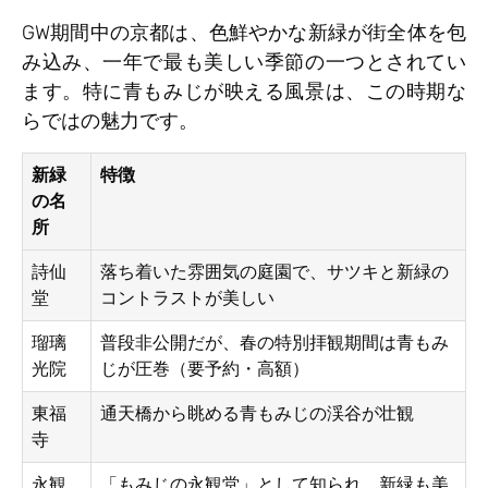
GW期間中の京都は、色鮮やかな新緑が街全体を包
み込み、一年で最も美しい季節の一つとされてい
ます。特に青もみじが映える風景は、この時期な
らではの魅力です。
新緑
特徴
の名
所
詩仙
落ち着いた雰囲気の庭園で、サツキと新緑の
堂
コントラストが美しい
瑠璃
普段非公開だが、春の特別拝観期間は青もみ
光院
じが圧巻（要予約・高額）
東福
通天橋から眺める青もみじの渓谷が壮観
寺
永観
「もみじの永観堂」として知られ、新緑も美