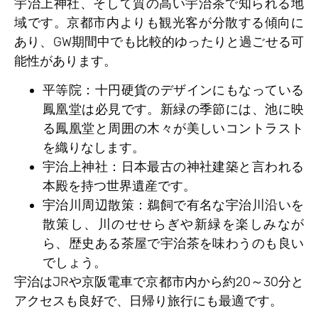
宇治上神社、そして質の高い宇治茶で知られる地
域です。京都市内よりも観光客が分散する傾向に
あり、GW期間中でも比較的ゆったりと過ごせる可
能性があります。
平等院
：十円硬貨のデザインにもなっている
鳳凰堂は必見です。新緑の季節には、池に映
る鳳凰堂と周囲の木々が美しいコントラスト
を織りなします。
宇治上神社
：日本最古の神社建築と言われる
本殿を持つ世界遺産です。
宇治川周辺散策
：鵜飼で有名な宇治川沿いを
散策し、川のせせらぎや新緑を楽しみなが
ら、歴史ある茶屋で宇治茶を味わうのも良い
でしょう。
宇治はJRや京阪電車で京都市内から約20～30分と
アクセスも良好で、日帰り旅行にも最適です。