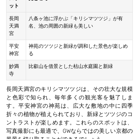
ット
長岡
八条ヶ池に浮かぶ「キリシマツツジ」が有
天満
名、池の周囲の新緑も美しい
宮
平安
神苑のツツジと新緑が調和した景色が楽しめ
神宮
る
妙満
比叡山を借景とした枯山水庭園と新緑
寺
長岡天満宮のキリシマツツジは、その壮大な規模
と色彩で知られ、毎年多くの観光客を魅了しま
す。平安神宮の神苑は、広大な敷地の中に四季
折々の植物が植えられており、新緑とツツジのコ
ントラストが楽しめます。これらのスポットは、
写真撮影にも最適で、GWならではの美しい京都の