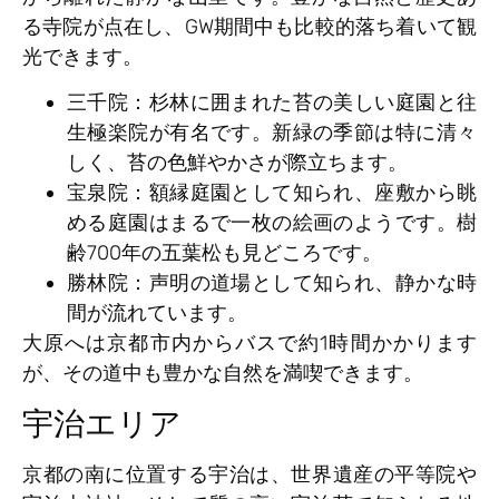
る寺院が点在し、GW期間中も比較的落ち着いて観
光できます。
三千院
：杉林に囲まれた苔の美しい庭園と往
生極楽院が有名です。新緑の季節は特に清々
しく、苔の色鮮やかさが際立ちます。
宝泉院
：額縁庭園として知られ、座敷から眺
める庭園はまるで一枚の絵画のようです。樹
齢700年の五葉松も見どころです。
勝林院
：声明の道場として知られ、静かな時
間が流れています。
大原へは京都市内からバスで約1時間かかります
が、その道中も豊かな自然を満喫できます。
宇治エリア
京都の南に位置する宇治は、世界遺産の平等院や