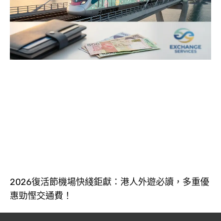
2026復活節機場快綫鉅獻：港人外遊必讀，多重優
惠勁慳交通費！