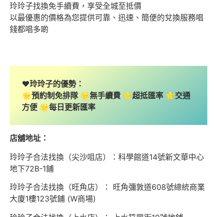
玲玲子找換免手續費，享受全城至抵價
以最優惠的價格為您提供可靠、迅速、簡便的兌換服務唱
錢都唱多啲
❤️玲玲子的優勢：
🌟預約制免排隊 🌟無手續費 🌟超抵匯率 🌟交通
方便 🌟每日更新匯率
店舖地址：
玲玲子合法找換（尖沙咀店）：科學館道14號新文華中心
地下72B-1鋪
玲玲子合法找換（旺角店）： 旺角彌敦道608號總統商業
大廈1樓123號鋪 (W商場)