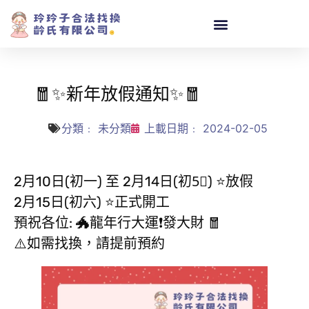
🧧✨新年放假通知✨🧧
分類﹕
未分類
上載日期﹕
2024-02-05
2月10日(初一) 至 2月14日(初5⃣️) ⭐放假
2月15日(初六) ⭐正式開工
預祝各位: 🐲龍年行大運❗發大財 🧧
⚠️如需找換，請提前預約