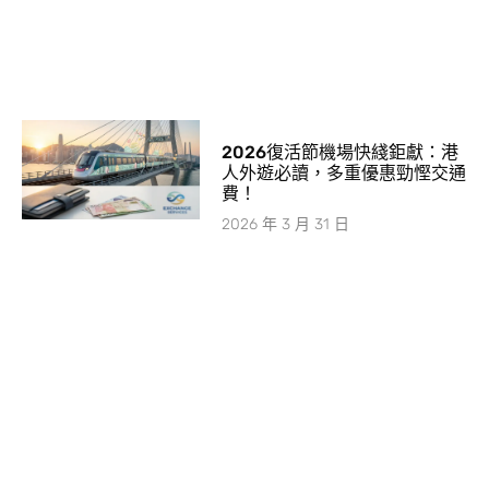
2026復活節機場快綫鉅獻：港
人外遊必讀，多重優惠勁慳交通
費！
2026 年 3 月 31 日