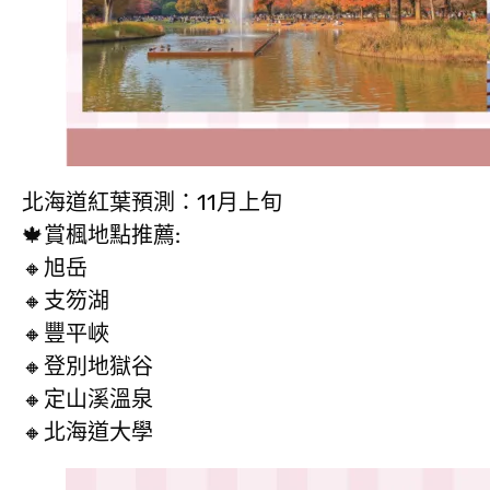
北海道紅葉預測：11月上旬
🍁賞楓地點推薦:
🔸旭岳
🔸支笏湖
🔸豐平峽
🔸登別地獄谷
🔸定山溪溫泉
🔸北海道大學