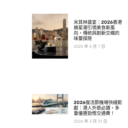
米其林盛宴：2026香港
摘星潮引領美食新風
向，傳統與創新交織的
味蕾探險
2026 年 5 月 7 日
2026復活節機場快綫鉅
獻：港人外遊必讀，多
重優惠勁慳交通費！
2026 年 3 月 31 日