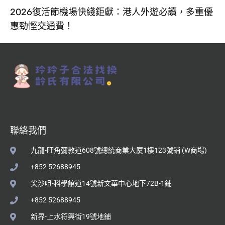
2026復活節機場快綫鉅獻：港人外遊必讀，多重優
惠勁慳交通費！
聯絡我們
九龍-旺角彌敦道608號總統商業大廈1樓123號鋪 (W商場)
+852 52688945
尖沙咀-科學館道14號新文華中心地下72B-1鋪
+852 52688945
新界-上水符興街19號地鋪