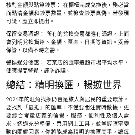
核對金額與點算鈔票：
在櫃檯完成兌換後，務必當
面點清金額和鈔票數量，並檢查鈔票真偽。若發現
可疑，應立即提出。
保留交易憑證：
所有的兌換交易都應有憑證，上面
會列明兌換貨幣、金額、匯率、日期等資訊。妥善
保管，以備不時之需。
警惕過分優惠：
若某店的匯率遠超市場平均水平，
便應提高警覺，謹防詐騙。
總結：精明換匯，暢遊世界
2026年的旺角找換仍會是旅人與居民的重要環節。
要找到「最抵」的匯率，不僅要關注實時數據，更
要綜合考量店家的信譽、服務、便利性及個人需
求。透過充分準備、善用網上工具，並掌握匯率變
動的關鍵因素，你將能成為精明的換匯高手，讓每