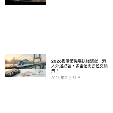
2026復活節機場快綫鉅獻：港
人外遊必讀，多重優惠勁慳交通
費！
2026 年 3 月 31 日