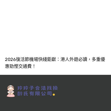
2026復活節機場快綫鉅獻：港人外遊必讀，多重優
惠勁慳交通費！