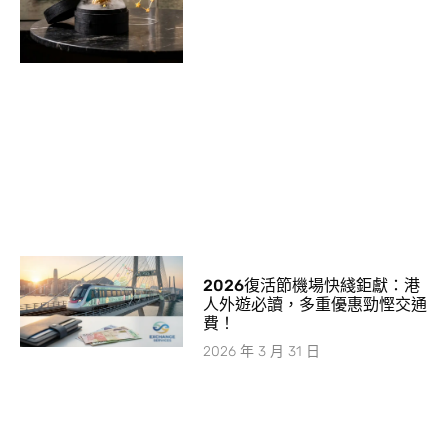
2026復活節機場快綫鉅獻：港
人外遊必讀，多重優惠勁慳交通
費！
2026 年 3 月 31 日