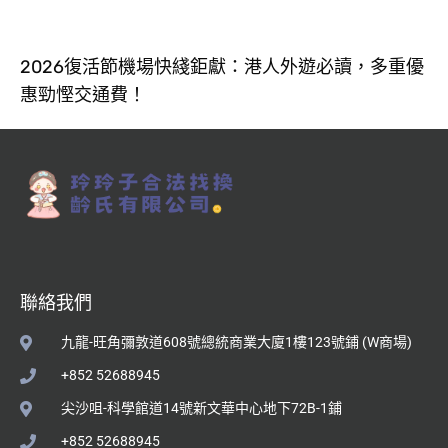
2026復活節機場快綫鉅獻：港人外遊必讀，多重優
惠勁慳交通費！
聯絡我們
九龍-旺角彌敦道608號總統商業大廈1樓123號鋪 (W商場)
+852 52688945
尖沙咀-科學館道14號新文華中心地下72B-1鋪
+852 52688945