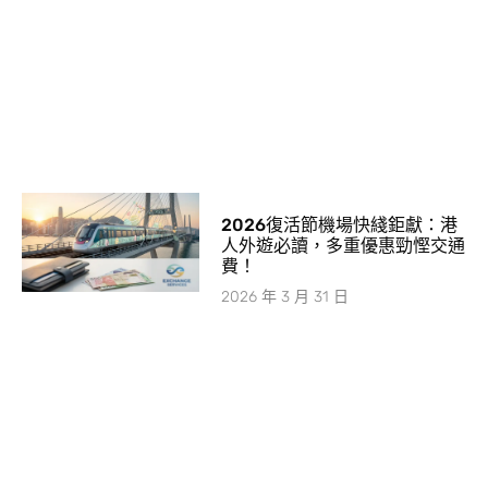
2026復活節機場快綫鉅獻：港
人外遊必讀，多重優惠勁慳交通
費！
2026 年 3 月 31 日