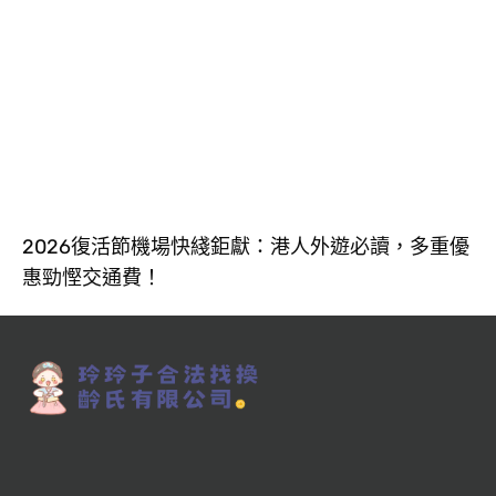
2026復活節機場快綫鉅獻：港人外遊必讀，多重優
惠勁慳交通費！