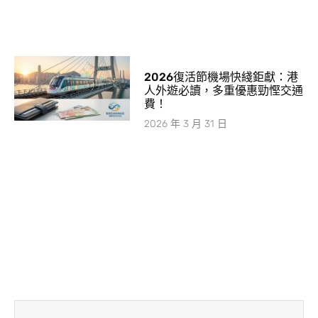
2026復活節機場快綫鉅獻：港
人外遊必讀，多重優惠勁慳交通
費！
2026 年 3 月 31 日