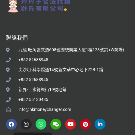
聯絡我們
九龍-旺角彌敦道608號總統商業大廈1樓123號鋪 (W商場)
+852 52688945
尖沙咀-科學館道14號新文華中心地下72B-1鋪
+852 52688945
新界-上水符興街19號地鋪
+852 55130435
info@hkmoneychanger.com