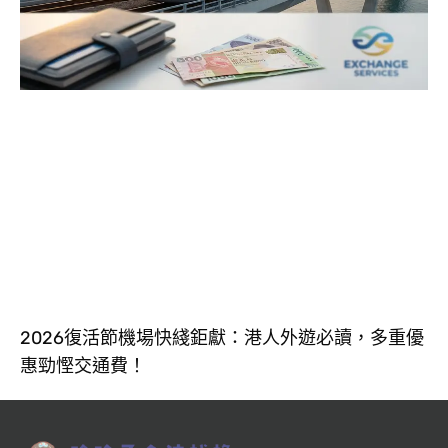
2026復活節機場快綫鉅獻：港人外遊必讀，多重優
惠勁慳交通費！