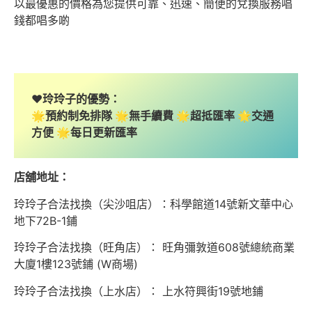
以最優惠的價格為您提供可靠、迅速、簡便的兌換服務唱
錢都唱多啲
❤️玲玲子的優勢：
🌟預約制免排隊 🌟無手續費 🌟超抵匯率 🌟交通
方便 🌟每日更新匯率
店舖地址：
玲玲子合法找換（尖沙咀店）：科學館道14號新文華中心
地下72B-1鋪
玲玲子合法找換（旺角店）： 旺角彌敦道608號總統商業
大廈1樓123號鋪 (W商場)
玲玲子合法找換（上水店）： 上水符興街19號地鋪