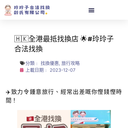
🇭🇰全港最抵找換店 🌟#玲玲子
合法找換
分類﹕
找換優惠
,
旅行攻略
上載日期﹕
2023-12-07
✈️致力令鍾意旅行、經常出差嘅你慳錢慳時
間！