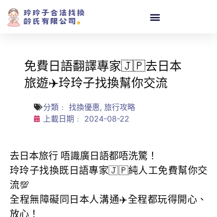
免費日語翻譯專家🇯🇵去日本
旅遊✈️玲玲子找換幫你交流
分類﹕
找換優惠
,
旅行攻略
上載日期﹕
2024-08-22
去日本旅行 唔識廣日語都唔洗驚！
玲玲子找換既日語專家🇯🇵純人工免費幫你交
流💯
全程無障礙同日本人溝通✈️全程都玩得開心、
放心！