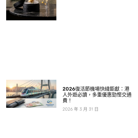
2026復活節機場快綫鉅獻：港
人外遊必讀，多重優惠勁慳交通
費！
2026 年 3 月 31 日