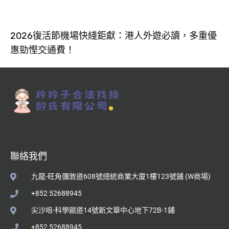
2026復活節機場快綫鉅獻：港人外遊必讀，多重優
惠勁慳交通費！
聯絡我們
九龍-旺角彌敦道608號總統商業大廈1樓123號鋪 (W商場)
+852 52688945
尖沙咀-科學館道14號新文華中心地下72B-1鋪
+852 52688945