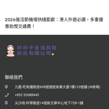
2026復活節機場快綫鉅獻：港人外遊必讀，多重優
惠勁慳交通費！
聯絡我們
九龍-旺角彌敦道608號總統商業大廈1樓123號鋪 (W商場)
+852 52688945
尖沙咀-科學館道14號新文華中心地下72B-1鋪