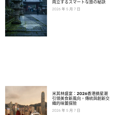
両立するスマートな旅の秘訣
2026 年 5 月 7 日
米其林盛宴：2026香港摘星潮
引領美食新風向，傳統與創新交
織的味蕾探險
2026 年 5 月 7 日