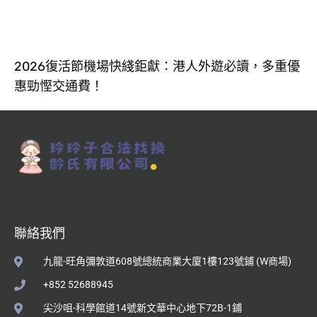
2026復活節機場快綫鉅獻：港人外遊必讀，多重優
惠勁慳交通費！
聯絡我們
九龍-旺角彌敦道608號總統商業大廈1樓123號鋪 (W商場)
+852 52688945
尖沙咀-科學館道14號新文華中心地下72B-1鋪