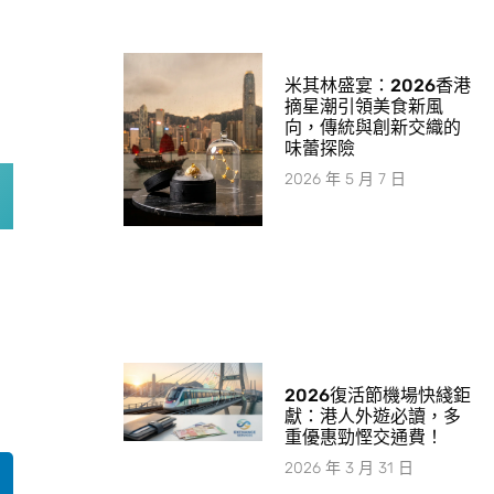
米其林盛宴：2026香港
摘星潮引領美食新風
向，傳統與創新交織的
味蕾探險
2026 年 5 月 7 日
2026復活節機場快綫鉅
獻：港人外遊必讀，多
重優惠勁慳交通費！
2026 年 3 月 31 日