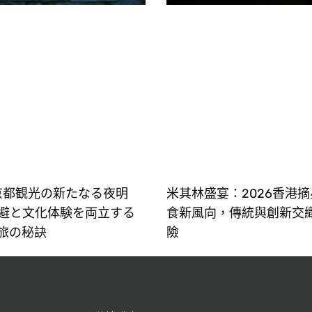
、京都観光の新たなる夜明
米其林盛宴：2026香港
避と文化体験を両立する
食新風向，傳統與創新交
旅の秘訣
險