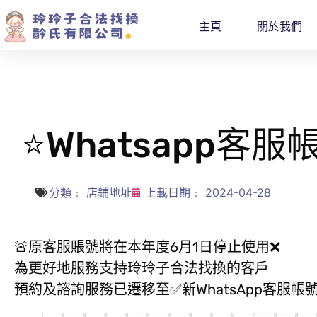
主頁
關於我們
⭐Whatsapp客
分類﹕
店鋪地址
上載日期﹕
2024-04-28
🚨原客服賬號將在本年度6月1日停止使用❌
為更好地服務支持玲玲子合法找換的客戶
預約及諮詢服務已遷移至✅新WhatsApp客服帳號「+