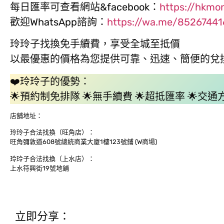
每日匯率可查看網站&facebook：
https://hkmo
歡迎WhatsApp諮詢：
https://wa.me/8526744
玲玲子找換免手續費，享受全城至抵價
以最優惠的價格為您提供可靠、迅速、簡便的兌
❤️玲玲子的優勢：
🌟預約制免排隊 🌟無手續費 🌟超抵匯率 🌟交通
店舖地址：
玲玲子合法找換（旺角店）：
旺角彌敦道608號總統商業大廈1樓123號鋪 (W商場)
玲玲子合法找換（上水店）：
上水符興街19號地鋪
立即分享：