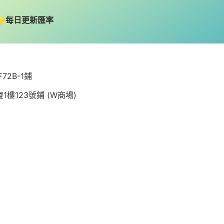
 🌟每日更新匯率
2B-1鋪
樓123號鋪 (W商場)