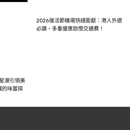
2026復活節機場快綫鉅獻：港人外遊
必讀，多重優惠勁慳交通費！
摘星潮引領美
織的味蕾探