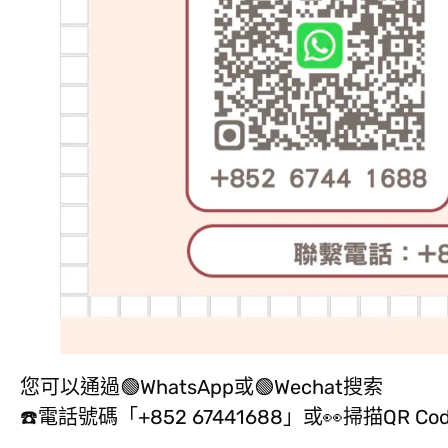
您可以通過🟢WhatsApp或🟢Wechat搜索
☎️電話號碼「+852 67441688」或👀掃描QR C