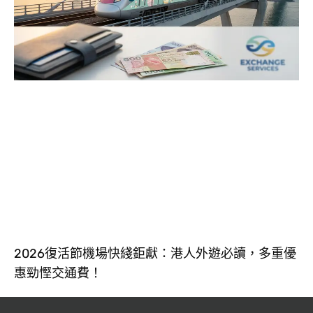
2026復活節機場快綫鉅獻：港人外遊必讀，多重優
惠勁慳交通費！