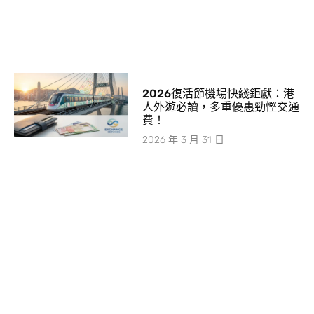
2026復活節機場快綫鉅獻：港
人外遊必讀，多重優惠勁慳交通
費！
2026 年 3 月 31 日