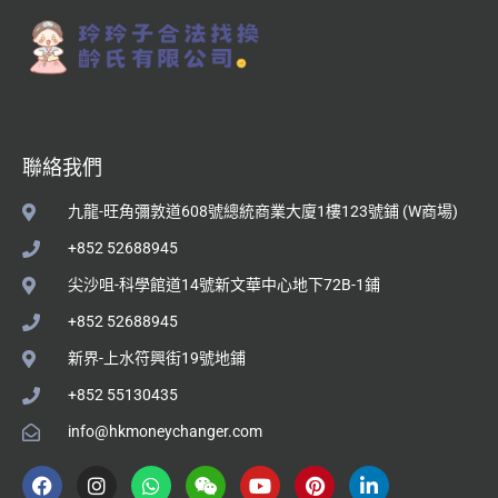
聯絡我們
九龍-旺角彌敦道608號總統商業大廈1樓123號鋪 (W商場)
+852 52688945
尖沙咀-科學館道14號新文華中心地下72B-1鋪
+852 52688945
新界-上水符興街19號地鋪
+852 55130435
info@hkmoneychanger.com