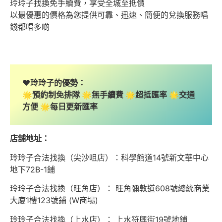
玲玲子找換免手續費，享受全城至抵價
以最優惠的價格為您提供可靠、迅速、簡便的兌換服務唱
錢都唱多啲
❤️玲玲子的優勢：
🌟預約制免排隊 🌟無手續費 🌟超抵匯率 🌟交通
方便 🌟每日更新匯率
店舖地址：
玲玲子合法找換（尖沙咀店）：科學館道14號新文華中心
地下72B-1鋪
玲玲子合法找換（旺角店）： 旺角彌敦道608號總統商業
大廈1樓123號鋪 (W商場)
玲玲子合法找換（上水店）： 上水符興街19號地鋪