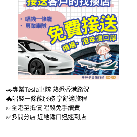
🚗專業Tesla車隊 熟悉香港路況
🐲唱錢一條龍服務 享舒適旅程
✅全港至抵價 唱錢免手續費
✅多間分店 近地鐵口迅速到店