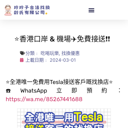
⭐香港口岸 & 機場✈️免費接送❗️❗️
分類﹕
吃喝玩樂
,
找換優惠
上載日期﹕
2024-03-01
⭐全港唯一免費用Tesla接送客戶嘅找換店⭐
☎️WhatsApp立即預約：
https://wa.me/85267441688